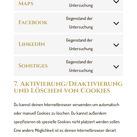
service
Maps
Consent
Untersuchung
google-
to
fonts
Gegenstand der
Facebook
service
Consent
Untersuchung
google-
to
maps
Gegenstand der
LinkedIn
service
Consent
Untersuchung
facebook
to
Gegenstand der
Sonstiges
service
Consent
Untersuchung
linkedin
to
7. Aktivierung/Deaktivierung
service
und Löschen von Cookies
sonstiges
Du kannst deinen Internetbrowser verwenden um automatisch
oder manuell Cookies zu löschen. Du kannst außerdem
spezifizieren ob spezielle Cookies nicht platziert werden sollen.
Eine andere Möglichkeit ist es deinen Internetbrowser derart