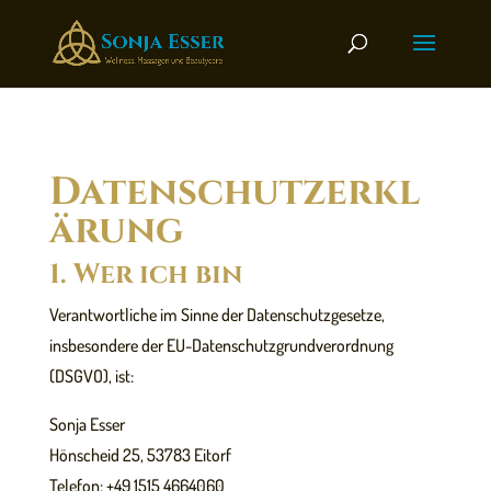
Skip
to
content
Datenschutzerkl
ärung
1. Wer ich bin
Verantwortliche im Sinne der Datenschutzgesetze,
insbesondere der EU-Datenschutzgrundverordnung
(DSGVO), ist:
Sonja Esser
Hönscheid 25, 53783 Eitorf
Telefon: +49 1515 4664060